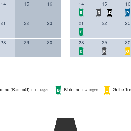
14
15
16
14
15
16
21
22
23
21
22
23
28
29
30
28
29
30
tonne (Restmüll)
Biotonne
Gelbe T
In 12 Tagen
In 4 Tagen