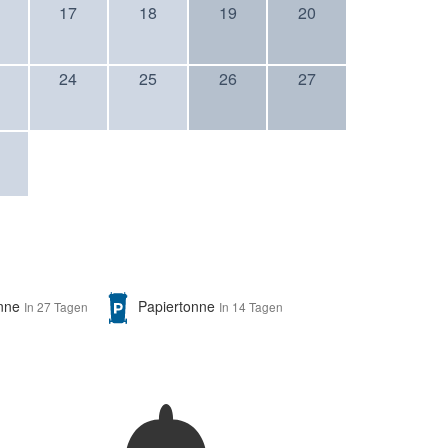
17
18
19
20
24
25
26
27
onne
Papiertonne
In 27 Tagen
In 14 Tagen