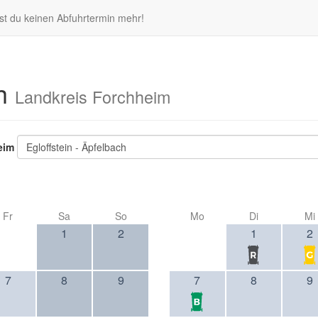
st du keinen Abfuhrtermin mehr!
ch
Landkreis Forchheim
eim
Egloffstein - Äpfelbach
Fr
Sa
So
Mo
Di
Mi
1
2
1
2
7
8
9
7
8
9