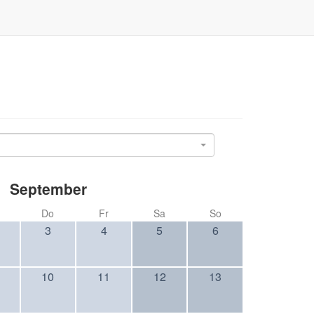
September
Do
Fr
Sa
So
3
4
5
6
10
11
12
13