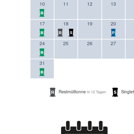
10
11
12
13
17
18
19
20
24
25
26
27
31
Restmülltonne
Single
In 12 Tagen