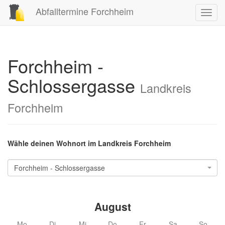
Abfalltermine Forchheim
Toggl
navig
Forchheim -
Schlossergasse
Landkreis
Forchheim
Wähle deinen Wohnort im Landkreis Forchheim
Forchheim - Schlossergasse
August
Mo
Di
Mi
Do
Fr
Sa
So