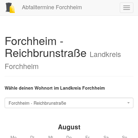
Abfalltermine Forchheim
Toggl
navig
Forchheim -
Reichbrunstraße
Landkreis
Forchheim
Wähle deinen Wohnort im Landkreis Forchheim
Forchheim - Reichbrunstraße
August
Mo
Di
Mi
Do
Fr
Sa
So