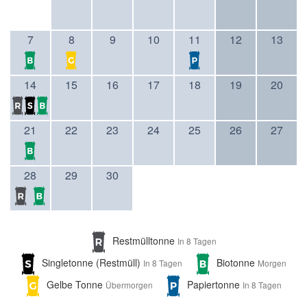
7
8
9
10
11
12
13
14
15
16
17
18
19
20
21
22
23
24
25
26
27
28
29
30
Restmülltonne
In 8 Tagen
Singletonne (Restmüll)
Biotonne
In 8 Tagen
Morgen
Gelbe Tonne
Papiertonne
Übermorgen
In 8 Tagen