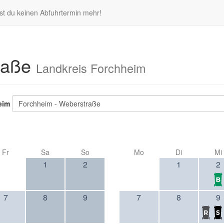
st du keinen Abfuhrtermin mehr!
raße
Landkreis Forchheim
eim
Forchheim - Weberstraße
Fr
Sa
So
Mo
Di
Mi
1
2
1
2
7
8
9
7
8
9