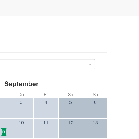
September
Do
Fr
Sa
So
3
4
5
6
10
11
12
13