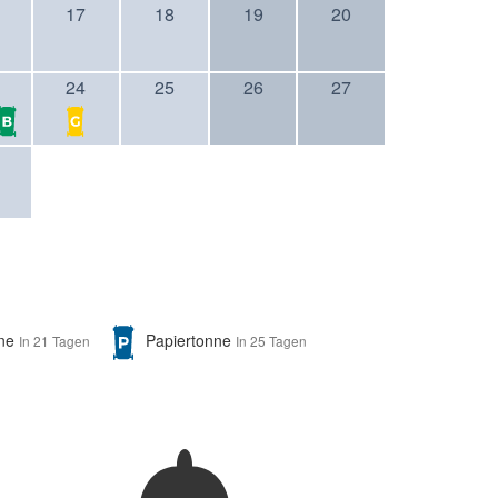
17
18
19
20
24
25
26
27
nne
Papiertonne
In 21 Tagen
In 25 Tagen