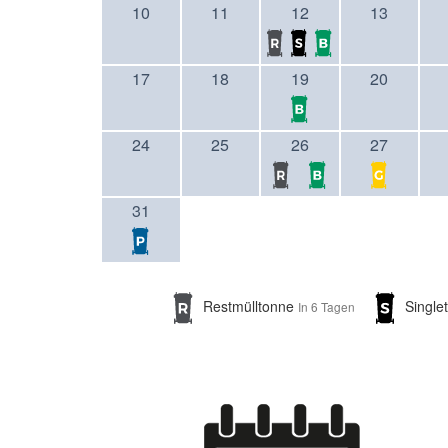
10
11
12
13
17
18
19
20
24
25
26
27
31
Restmülltonne
Single
In 6 Tagen