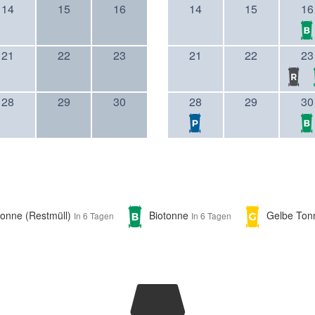
14
15
16
14
15
16
21
22
23
21
22
23
28
29
30
28
29
30
tonne (Restmüll)
Biotonne
Gelbe To
In 6 Tagen
In 6 Tagen