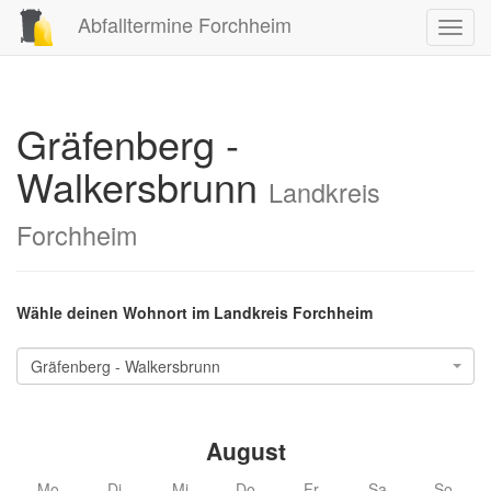
Abfalltermine Forchheim
Toggl
navig
Gräfenberg -
Walkersbrunn
Landkreis
Forchheim
Wähle deinen Wohnort im Landkreis Forchheim
Gräfenberg - Walkersbrunn
August
Mo
Di
Mi
Do
Fr
Sa
So