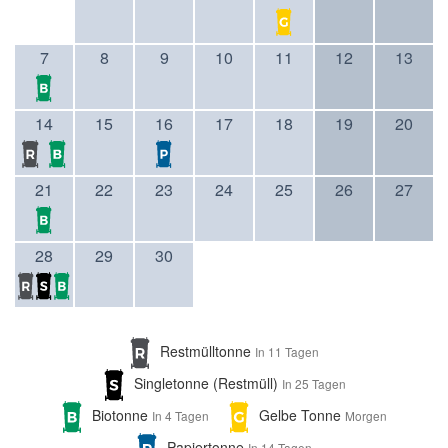
7
8
9
10
11
12
13
14
15
16
17
18
19
20
21
22
23
24
25
26
27
28
29
30
Restmülltonne
In 11 Tagen
Singletonne (Restmüll)
In 25 Tagen
Biotonne
Gelbe Tonne
In 4 Tagen
Morgen
Papiertonne
In 14 Tagen