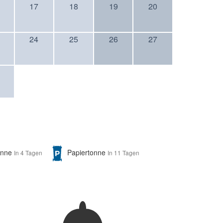
17
18
19
20
24
25
26
27
onne
Papiertonne
In 4 Tagen
In 11 Tagen