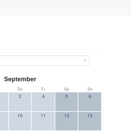
September
Do
Fr
Sa
So
3
4
5
6
10
11
12
13