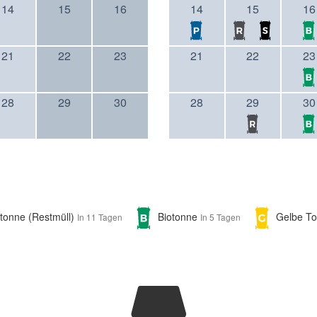
14
15
16
14
15
16
21
22
23
21
22
23
28
29
30
28
29
30
etonne (Restmüll)
Biotonne
Gelbe T
In 11 Tagen
In 5 Tagen