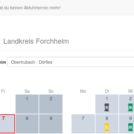
st du keinen Abfuhrtermin mehr!
s
Landkreis Forchheim
eim
Obertrubach - Dörfles
Fr
Sa
So
Mo
Di
Mi
1
2
1
2
7
8
9
7
8
9