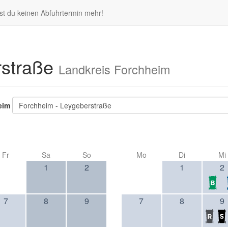
st du keinen Abfuhrtermin mehr!
rstraße
Landkreis Forchheim
eim
Forchheim - Leygeberstraße
Fr
Sa
So
Mo
Di
Mi
1
2
1
2
7
8
9
7
8
9