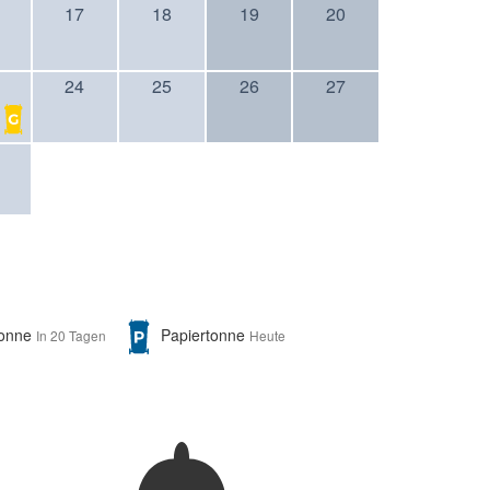
17
18
19
20
24
25
26
27
Tonne
Papiertonne
In 20 Tagen
Heute