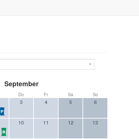
September
Do
Fr
Sa
So
3
4
5
6
10
11
12
13