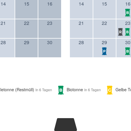
14
15
16
14
15
16
21
22
23
21
22
23
28
29
30
28
29
30
letonne (Restmüll)
Biotonne
Gelbe 
In 6 Tagen
In 6 Tagen