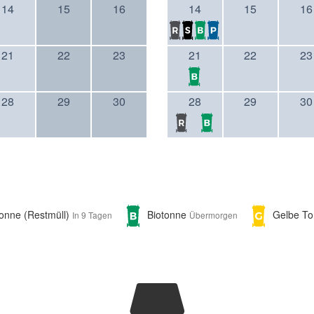
14
15
16
14
15
16
21
22
23
21
22
23
28
29
30
28
29
30
tonne (Restmüll)
Biotonne
Gelbe T
In 9 Tagen
Übermorgen