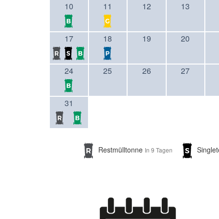
10
11
12
13
17
18
19
20
24
25
26
27
31
Restmülltonne
Single
In 9 Tagen