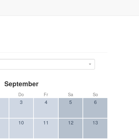
September
Do
Fr
Sa
So
3
4
5
6
10
11
12
13