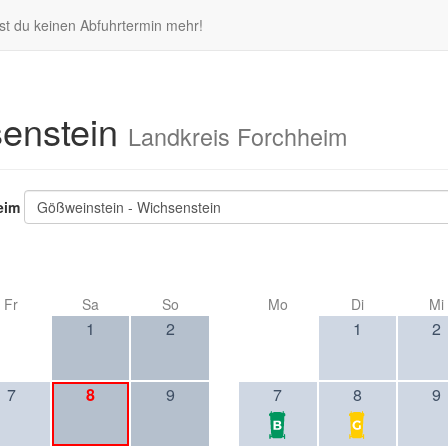
st du keinen Abfuhrtermin mehr!
senstein
Landkreis Forchheim
eim
Gößweinstein - Wichsenstein
Fr
Sa
So
Mo
Di
Mi
1
2
1
2
7
8
9
7
8
9