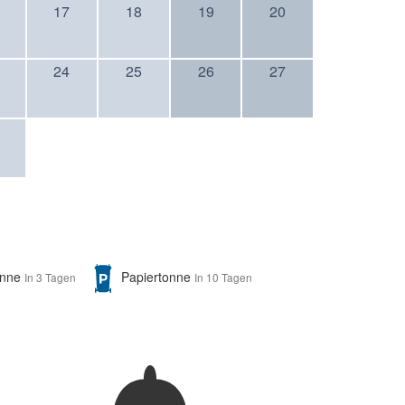
17
18
19
20
24
25
26
27
onne
Papiertonne
In 3 Tagen
In 10 Tagen