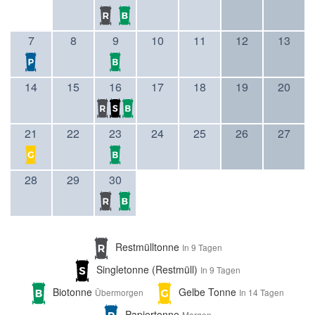
7
8
9
10
11
12
13
14
15
16
17
18
19
20
21
22
23
24
25
26
27
28
29
30
Restmülltonne
In 9 Tagen
Singletonne (Restmüll)
In 9 Tagen
Biotonne
Gelbe Tonne
Übermorgen
In 14 Tagen
Papiertonne
Morgen