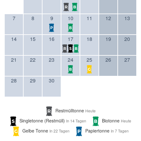
7
8
9
10
11
12
13
14
15
16
17
18
19
20
21
22
23
24
25
26
27
28
29
30
Restmülltonne
Heute
Singletonne (Restmüll)
Biotonne
In 14 Tagen
Heute
Gelbe Tonne
Papiertonne
In 22 Tagen
In 7 Tagen