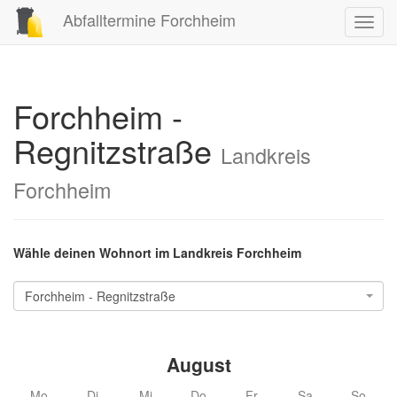
Abfalltermine Forchheim
Toggl
navig
Forchheim -
Regnitzstraße
Landkreis
Forchheim
Wähle deinen Wohnort im Landkreis Forchheim
Forchheim - Regnitzstraße
August
Mo
Di
Mi
Do
Fr
Sa
So