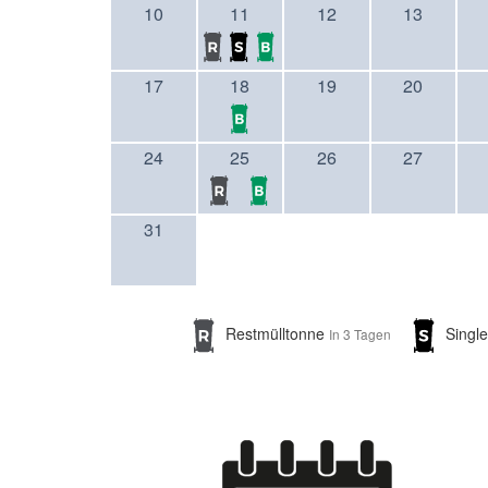
10
11
12
13
17
18
19
20
24
25
26
27
31
Restmülltonne
Singl
In 3 Tagen