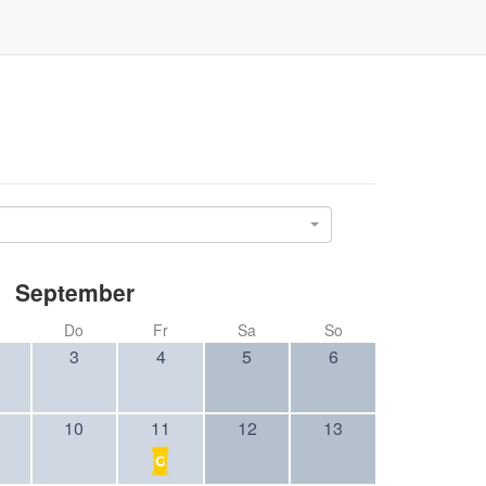
September
Do
Fr
Sa
So
3
4
5
6
10
11
12
13