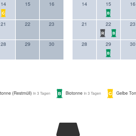
14
15
16
14
15
16
21
22
23
21
22
23
28
29
30
28
29
30
etonne (Restmüll)
Biotonne
Gelbe To
In 3 Tagen
In 3 Tagen