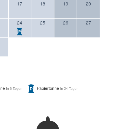
17
18
19
20
24
25
26
27
nne
Papiertonne
In 6 Tagen
In 24 Tagen