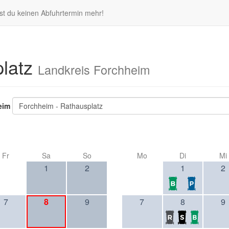
st du keinen Abfuhrtermin mehr!
platz
Landkreis Forchheim
eim
Forchheim - Rathausplatz
Fr
Sa
So
Mo
Di
Mi
1
2
1
2
7
8
9
7
8
9