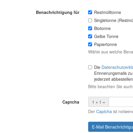
Benachrichtigung für
Restmülltonne
Singletonne (Restmül
Biotonne
Gelbe Tonne
Papiertonne
Wähle aus welche Benac
Die
Datenschutzerkl
Erinnerungsmails zu.
jederzeit abbestelle
Bitte beachten Sie auc
Captcha
1 + 1 =
Der
Captcha
ist notwen
E-Mail Benachrichtigu